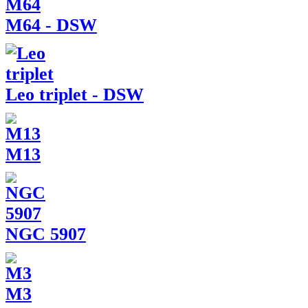
M64 - DSW
Leo triplet - DSW
M13
NGC 5907
M3